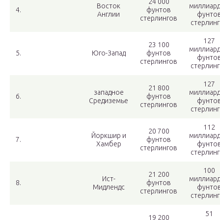
24 000
Восток
миллиар
4.
фунтов
Англии
фунто
стерлингов
стерлин
127
23 100
миллиар
5.
Юго-Запад
фунтов
фунто
стерлингов
стерлин
127
21 800
западное
миллиар
6.
фунтов
Средиземье
фунто
стерлингов
стерлин
112
20 700
Йоркшир и
миллиар
7.
фунтов
Хамбер
фунто
стерлингов
стерлин
100
21 200
Ист-
миллиар
8.
фунтов
Мидлендс
фунто
стерлингов
стерлин
51
19 200