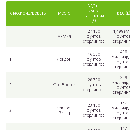
ВДС на
душу
Классифицировать
Место
ВДС (£
населения
(£)
27 100
1,498 мл
Англия
фунтов
фунто
стерлингов
стерлин
408
46 500
миллиар
1.
Лондон
фунтов
фунто
стерлингов
стерлин
259
28 700
миллиар
2.
Юго-Восток
фунтов
фунто
стерлингов
стерлин
167
23 100
северо-
миллиар
3.
фунтов
Запад
фунто
стерлингов
стерлин
147