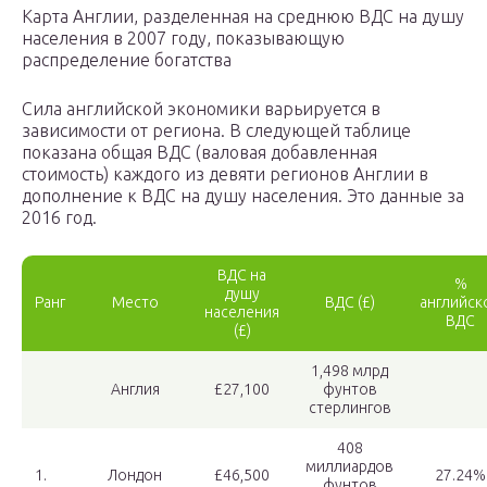
Карта Англии, разделенная на среднюю ВДС на душу
населения в 2007 году, показывающую
распределение богатства
Сила английской экономики варьируется в
зависимости от региона. В следующей таблице
показана общая ВДС (валовая добавленная
стоимость) каждого из девяти регионов Англии в
дополнение к ВДС на душу населения. Это данные за
2016 год.
ВДС на
%
душу
Ранг
Место
ВДС (£)
английск
населения
ВДС
(£)
1,498 млрд
Англия
£27,100
фунтов
стерлингов
408
миллиардов
1.
Лондон
£46,500
27.24%
фунтов