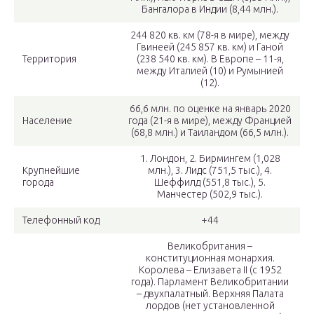
Бангалора в Индии (8,44 млн.).
244 820 кв. км (78-я в мире), между
Гвинеей (245 857 кв. км) и Ганой
Территория
(238 540 кв. км). В Европе – 11-я,
между Италией (10) и Румынией
(12).
66,6 млн. по оценке на январь 2020
Население
года (21-я в мире), между Францией
(68,8 млн.) и Таиландом (66,5 млн.).
1. Лондон, 2. Бирмингем (1,028
Крупнейшие
млн.), 3. Лидс (751,5 тыс.), 4.
города
Шеффилд (551,8 тыс.), 5.
Манчестер (502,9 тыс.).
Телефонный код
+44
Великобритания –
конституционная монархия.
Королева – Елизавета II (с 1952
года). Парламент Великобритании
– двухпалатный. Верхняя Палата
лордов (нет установленной