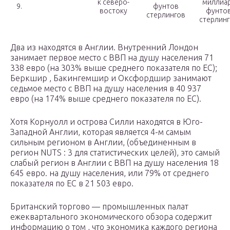
к северо-
миллиа
9.
фунтов
востоку
фунто
стерлингов
стерлин
Два из
находятся в Англии.
Внутренний Лондон
занимает первое место с ВВП на душу населения 71
338 евро (на 303% выше среднего показателя по ЕС);
Беркшир
, Бакингемшир и
Оксфордшир
занимают
седьмое место с ВВП на душу населения в 40 937
евро (на 174% выше среднего показателя по ЕС).
Хотя
Корнуолл
и
острова Силли
находятся в Юго-
Западной Англии, которая является 4-м самым
сильным регионом в Англии,
(объединенным в
регион
NUTS
: 3 для статистических целей), это самый
слабый регион в Англии с ВВП на душу населения 18
645 евро. на душу населения, или 79% от среднего
показателя по ЕС в 21 503 евро.
Британский торгово —
промышленных палат
ежеквартального экономического обзора содержит
информацию о том ,
что экономика каждого региона