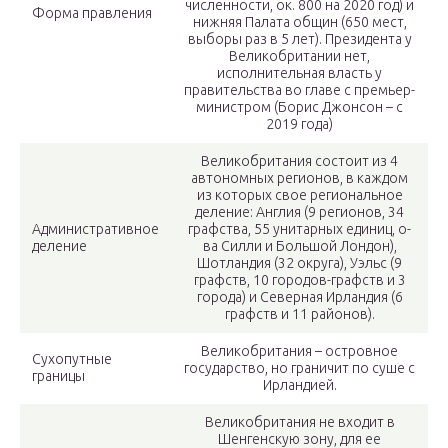
численности, ок. 800 на 2020 год) и
Форма правления
нижняя Палата общин (650 мест,
выборы раз в 5 лет). Президента у
Великобритании нет,
исполнительная власть у
правительства во главе с премьер-
министром (Борис Джонсон – с
2019 года)
Великобритания состоит из 4
автономных регионов, в каждом
из которых свое региональное
деление: Англия (9 регионов, 34
Административное
графства, 55 унитарных единиц, о-
деление
ва Силли и Большой Лондон),
Шотландия (32 округа), Уэльс (9
графств, 10 городов-графств и 3
города) и Северная Ирландия (6
графств и 11 районов).
Великобритания – островное
Сухопутные
государство, но граничит по суше с
границы
Ирландией.
Великобритания не входит в
Шенгенскую зону, для ее