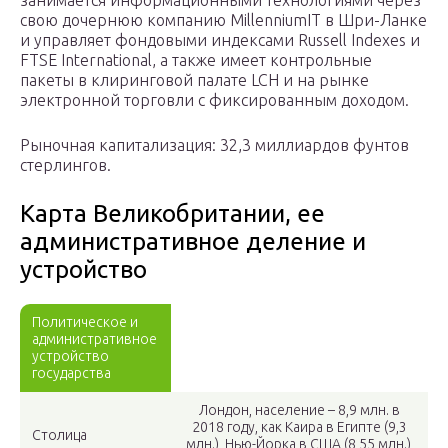
занимается информационными технологиями через
свою дочернюю компанию MillenniumIT в Шри-Ланке
и управляет фондовыми индексами Russell Indexes и
FTSE International, а также имеет контрольные
пакеты в клиринговой палате LCH и на рынке
электронной торговли с фиксированным доходом.
Рыночная капитализация: 32,3 миллиардов фунтов
стерлингов.
Карта Великобритании, ее
административное деление и
устройство
Политическое и
административное
устройство
государства
Лондон, население – 8,9 млн. в
2018 году, как Каира в Египте (9,3
Столица
млн.), Нью-Йорка в США (8,55 млн.),