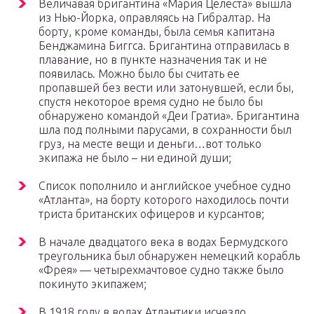
Величавая бригантина «Мария Целеста» вышла
из Нью-Йорка, оправляясь на Гибралтар. На
борту, кроме команды, была семья капитана
Бенджамина Биггса. Бригантина отправилась в
плавание, но в пункте назначения так и не
появилась. Можно было бы считать ее
пропавшей без вести или затонувшей, если бы,
спустя некоторое время судно не было бы
обнаружено командой «Деи Гратиа». Бригантина
шла под полными парусами, в сохранности был
груз, на месте вещи и деньги…вот только
экипажа не было – ни единой души;
Список пополнило и английское учебное судно
«Атланта», на борту которого находилось почти
триста британских офицеров и курсантов;
В начале двадцатого века в водах Бермудского
треугольника был обнаружен немецкий корабль
«Фрея» — четырехмачтовое судно также было
покинуто экипажем;
В 1918 году в водах Атлантики исчезло