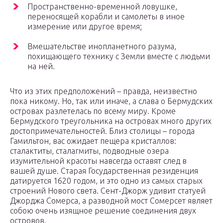
Пространственно-временной ловушке,
переносящей корабли и самолеты в иное
измерение или другое время;
Вмешательстве инопланетного разума,
похищающего технику с Земли вместе с людьми
на ней.
Что из этих предположений – правда, неизвестно
пока никому. Но, так или иначе, а слава о Бермудских
островах разлетелась по всему миру. Кроме
Бермудского треугольника на островах много других
достопримечательностей. Близ столицы – города
Гамильтон, вас ожидает пещера кристаллов:
сталактиты, сталагмиты, подводные озера
изумительной красоты навсегда оставят след в
вашей душе. Старая Государственная резиденция
датируется 1620 годом, и это одно из самых старых
строений Нового света. Сент-Джорж удивит статуей
Джорджа Сомерса, а разводной мост Сомерсет являет
собою очень изящное решение соединения двух
островов.