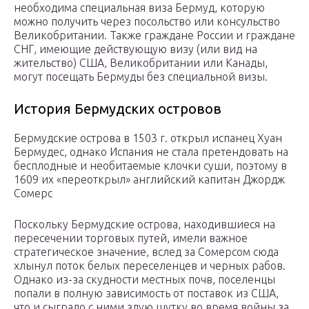
необходима специальная виза Бермуд, которую
можно получить через посольство или консульство
Великобритании. Также граждане России и граждане
СНГ, имеющие действующую визу (или вид на
жительство) США, Великобритании или Канады,
могут посещать Бермуды без специальной визы.
История Бермудских островов
Бермудские острова в 1503 г. открыл испанец Хуан
Бермудес, однако Испания не стала претендовать на
бесплодные и необитаемые клочки суши, поэтому в
1609 их «переоткрыл» английский капитан Джордж
Сомерс
Поскольку Бермудские острова, находившиеся на
пересечении торговых путей, имели важное
стратегическое значение, вслед за Сомерсом сюда
хлынул поток белых переселенцев и черных рабов.
Однако из-за скудности местных почв, поселенцы
попали в полную зависимость от поставок из США,
что и сыграло с ними злую шутку во время войны за