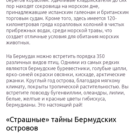
берегов кораблям. Удачливые кладоискатели до сих
пор находят сокровища на морском дне,
принадлежавшие испанским галеонам и британским
торговым судам. Кроме того, здесь имеется 120-
километровая гряда коралловых колоний в чистых
прибрежных водах, среди морской травы, что
создает отличные условия для обитания морских
животных.
На Бермудах можно встретить порядка 350
различных видов птиц. Одними из самых редких
являются бермудские буревестники, голубые цапли,
ярко-синей окраски овсянки, кискаде, арктические
ржанки. Круглый год острова, благодаря мягкому
климату, покрыты тропической растительностью. Вы
встретите повсюду бугенвиллии, олеандры, лилии,
белые, желтые и красные цветы гибискуса,
бермудианы. Это настоящий рай!
«Страшные» тайны Бермудских
островов