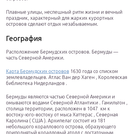
Плавные улицы, неспешный ритм жизни и вечный
праздник, характерный для жарких курортных
островов сделают отдых незабываемым.
География
Расположение Бермудских островов. Бермуды —
часть Северной Америки.
Карта Бермудских островов
1630 года со списком
землевладельцев. Атлас Ван дер Хаген , Королевская
библиотека Нидерландов .
Бермуды являются частью Северной Америки и
омываются водами Северной Атлантики . Гамильтон ,
столица территории, расположен в 1047
км
к
востоку-юго-востоку от мыса Хаттерас , Северная
Каролина ( США ). Архипелаг состоит из 181
небольшого кораллового острова, образующего
приподнятый коралловый атолл с достаточным