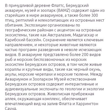
В причудливой деревне Флаттс, Бермудский
аквариум, музей и зоопарк (BAMZ) содержит один из
старейших в мире аквариумов, а также более 300
птиц, рептилий и млекопитающих из островных мест
обитания. Экспозиции организованы по
географическим районам с акцентом на островные
экосистемы, такие как Австралазия, Мадагаскар и
Карибский бассейн. Сохранение является ключевым
направлением, и некоторые животные являются
частью программ разведения в неволе исчезающих
видов. В аквариуме представлено более 200 видов
рыб и морских беспозвоночных из морских
экосистем Бермудских островов, в том числе живые
кораллы и крупные виды, такие как черный окунь,
акулы, морские черепахи и морские тюлени. Между
Аквариумом и Зоопарком Музей естествознания
Бермудских островов содержит интерактивные и
аудиовизуальные экспонаты по геологии и экологии
Бермудских островов. Живописная прибрежная
аллея, окружающая комплекс, обеспечивает
впечатляющий вид на залив Флатта и Харрингтон
Саунд.