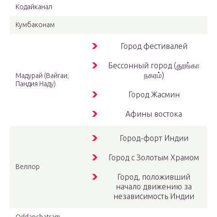
Кодайканал
Кумбаконам
Город фестивалей
Бессонный город (தூங்கா
நகரம்)
Мадурай (Вайгаи;
Пандия Наду)
Город Жасмин
Афины востока
Город-форт Индии
Город с Золотым Храмом
Веллор
Город, положивший
начало движению за
независимость Индии