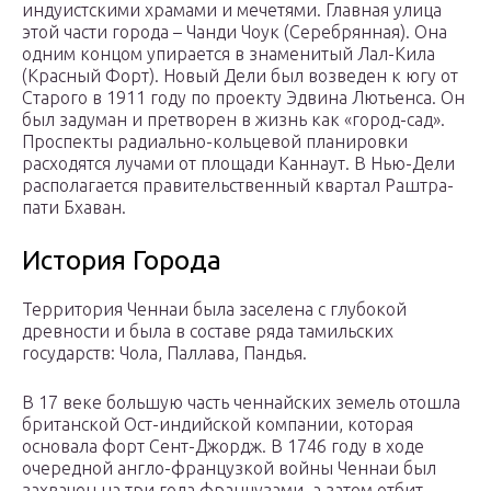
индуистскими храмами и мечетями. Главная улица
этой части города – Чанди Чоук (Серебрянная). Она
одним концом упирается в знаменитый Лал-Кила
(Красный Форт). Новый Дели был возведен к югу от
Старого в 1911 году по проекту Эдвина Лютьенса. Он
был задуман и претворен в жизнь как «город-сад».
Проспекты радиально-кольцевой планировки
расходятся лучами от площади Каннаут. В Нью-Дели
располагается правительственный квартал Раштра-
пати Бхаван.
История Города
Территория Ченнаи была заселена с глубокой
древности и была в составе ряда тамильских
государств: Чола, Паллава, Пандья.
В 17 веке большую часть ченнайских земель отошла
британской Ост-индийской компании, которая
основала форт Сент-Джордж. В 1746 году в ходе
очередной англо-французкой войны Ченнаи был
захвачен на три года французами, а затем отбит