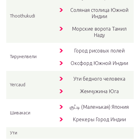
Соляная столица Южной
Thoothukudi
Индии
Морские ворота Тамил
Наду
Город рисовых полей
Тирунелвели
Оксфорд Южной Индии
Ути бедного человека
Yercaud
Жемчужина Юга
குட்டி (Маленькая) Япония
Шивакаси
Крекеры Город Индии
Ути