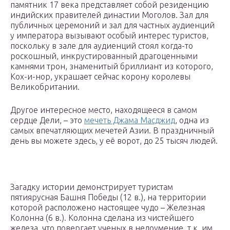
памятник 17 века представляет собой резиденцию
индийских правителей династии Моголов. Зал для
публичных церемоний и зал для частных аудиенций
у императора вызывают особый интерес туристов,
поскольку в зале для аудиенций стоял когда-то
роскошный, инкрустированный драгоценными
камнями трон, знаменитый бриллиант из которого,
Кох-и-нор, украшает сейчас корону королевы
Великобритании.
Другое интересное место, находящееся в самом
сердце Дели, – это
мечеть Джама Масджид
, одна из
самых впечатляющих мечетей Азии. В праздничный
день вы можете здесь, у её ворот, до 25 тысяч людей.
Загадку истории демонстрирует туристам
пятиярусная Башня Победы (12 в.), на территории
которой расположено настоящее чудо – Железная
Колонна (6 в.). Колонна сделана из чистейшего
железа, что повергает ученых в недоумение, т.к. им