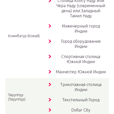
Столица Конгу Наду или
Чера Наду (современный
день) или Западный
Тамил Наду
Инженерный город
Индии
Коимбатур (Ковай)
Город оборудования
Индии
Спортивная столица
Южной Индии
Манчестер Южной Индии
Трикотажная столица
Индии
Тируппур
(Тируппур)
Текстильный Город
Dollar City