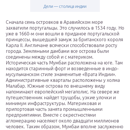
Дели — столица индии
Сначала семь островков в Аравийском море
захватили португальцы. Это случилось в 1534 году. Но
уже в 1660-м они вошли в приданое португальской
принцессы, вышедшей замуж за британского короля
Карла II. Англичане всячески способствовали росту
города. Земляными дамбами все острова были
соединены между собой и с материком.
Историческая часть Мумбаи расположена на юге. Там
находится старинный форт и возведенные в индо-
мусульманском стиле знаменитые «Врата Индии».
Административные кварталы расположены у холма
Малабар. Южные острова по внешнему виду
напоминают европейский мегаполис. На севере же
путешественник найдет трущобы, узкие улочки и
минимум инфраструктуры. Материковая и
припортовая часть занята промышленными
предприятиями. Вместе с окрестностями
агломерацию населяют около двадцати миллионов
человек. Таким образом, Мумбаи вполне заслуженно