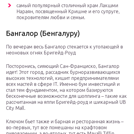
самый популярный столичный храм Лакшми
Нараян, посвященный Кришне и его супруге,
покровителям любви и семьи.
Бангалор (Бенгалуру)
По вечерам весь Бангалор стекается к утопающей в
неоновых огнях Бригейд-Роуд
Посторонись, сияющий Сан-Франциско, Бангалор
идет! Этот город, рассадник бурноразвивающихся
высоких технологий, кишит предпринимателями
всех мастей в сфере IT. Именно бум инвестиций и
стал тем фундаментом, на котором базируются
бесконечные возможности для шоппинга – такие как
рассчитанная на яппи Бригейд-роуд и шикарный UB
City Mall.
Ключом бьет также и барная и ресторанная жизнь –
во-первых, тут все помешаны на крафтовом
пивоварении, а во-вторых, тут есть Mavalli Tiffin