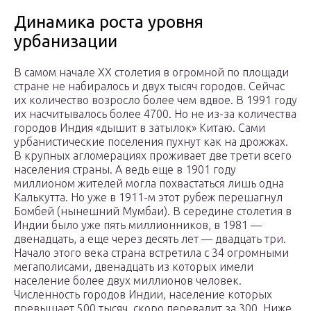
Динамика роста уровня
урбанизации
В самом начале ХХ столетия в огромной по площади
стране не набиралось и двух тысяч городов. Сейчас
их количество возросло более чем вдвое. В 1991 году
их насчитывалось более 4700. Но не из-за количества
городов Индия «дышит в затылок» Китаю. Сами
урбанистические поселения пухнут как на дрожжах.
В крупных агломерациях проживает две трети всего
населения страны. А ведь еще в 1901 году
миллионом жителей могла похвастаться лишь одна
Калькутта. Но уже в 1911-м этот рубеж перешагнул
Бомбей (нынешний Мумбаи). В середине столетия в
Индии было уже пять миллионников, в 1981 —
двенадцать, а еще через десять лет — двадцать три.
Начало этого века страна встретила с 34 огромными
мегаполисами, двенадцать из которых имели
население более двух миллионов человек.
Численность городов Индии, население которых
превышает 500 тысяч, скоро перевалит за 300. Ниже