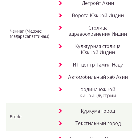
Детройт Азии
Ворота Южной Индии
Столица
Ченнаи (Мадрас;
здравоохранения Индии
Мадарасапаттинам)
Культурная столица
Южной Индии
ИТ-центр Тамил Наду
Автомобильный хаб Азии
родина южной
киноиндустрии
Куркума город
Erode
Текстильный город