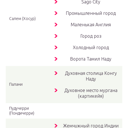
Sago City
Промышленный город
Салем (Хосур)
Маленькая Англия
Город роз
Холодный город
Ворота Тамил Наду
Духовная столица Конгу
Наду
Палани
Духовное место мургана
(картикейя)
Пудучерри
(Пондичерри)
Жемчужный город Индии