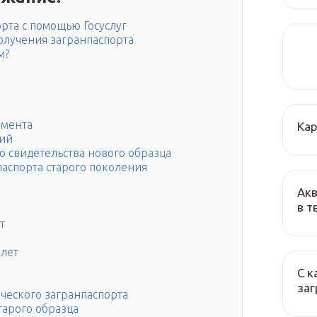
рта с помощью Госуслуг
олучения загранпаспорта
м?
умента
Кар
ний
 свидетельства нового образца
паспорта старого поколения
Акв
в т
т
 лет
С к
заг
ческого загранпаспорта
тарого образца