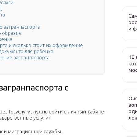
услуги
Ц
та
Сам
рос
о загранпаспорта
и 
о образца
бенка
рта и сколько стоит их оформление
окумента для ребенка
10 
ление загранпаспорта
кот
мо
агранпаспорта с
Оч
воп
оди
рез Госуслуги, нужно войти в личный кабинет
лон
сударственные услуги».
ной миграционной службы.