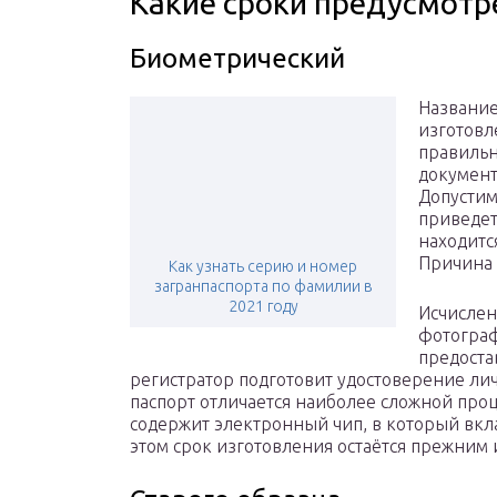
Какие сроки предусмотр
Биометрический
Название
изготовл
правильн
документ
Допустим
приведет
находитс
Причина 
Как узнать серию и номер
загранпаспорта по фамилии в
2021 году
Исчислен
фотограф
предоста
регистратор подготовит удостоверение ли
паспорт отличается наиболее сложной про
содержит электронный чип, в который вкл
этом срок изготовления остаётся прежним 