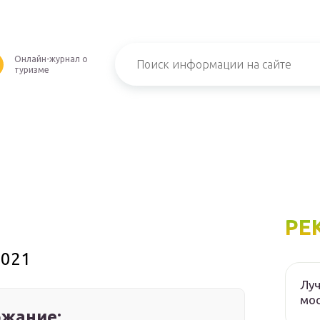
Онлайн-журнал о
туризме
РЕ
2021
Луч
мос
жание: