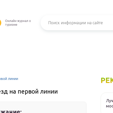
Онлайн-журнал о
туризме
РЕ
рвой линии
зд на первой линии
Луч
мос
жание: