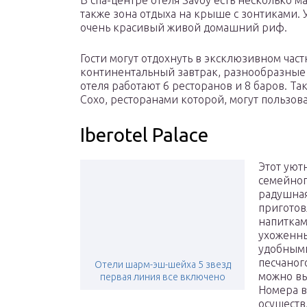
В спа-центре отеля Savoy есть несколько ма
также зона отдыха на крыше с зонтиками. 
очень красивый живой домашний риф.
Гости могут отдохнуть в эксклюзивном част
континентальный завтрак, разнообразные з
отеля работают 6 ресторанов и 8 баров. Та
Сохо, ресторанами которой, могут пользов
Iberotel Palace
Этот уют
семейног
радушная
приготов
напиткам
ухоженны
удобными
песчаног
Отели шарм-эш-шейха 5 звезд
можно вы
первая линия все включено
Номера в
осуществ