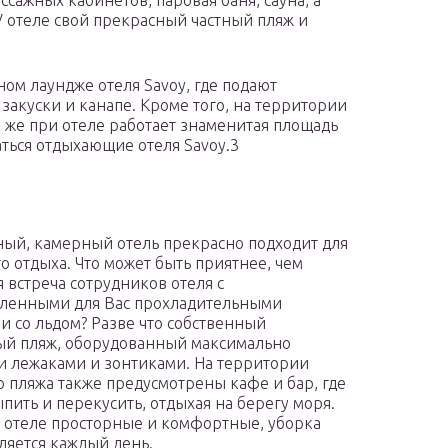
ссажных кабинетов, паровая баня, сауна, а
У отеле свой прекрасный частный пляж и
ном лаундже отеля Savoy, где подают
акуски и канапе. Кроме того, на территории
к же при отеле работает знаменитая площадь
аться отдыхающие отеля Savoy.3
ный, камерный отель прекрасно подходит для
о отдыха. Что может быть приятнее, чем
 встреча сотрудников отеля с
ленными для Вас прохладительными
и со льдом? Разве что собственный
й пляж, оборудованный максимально
 лежаками и зонтиками. На территории
о пляжа также предусмотрены кафе и бар, где
пить и перекусить, отдыхая на берегу моря.
 отеле просторные и комфортные, уборка
ляется каждый день.