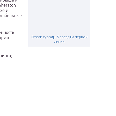
а крыше и
Sheraton
хе и
ртабельные
енность
Отели хургады 5 звёзд на первой
тории
линии
винга;