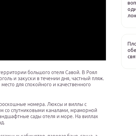
воп
оди
лон
Пло
обе
свя
территории большого отеля Савой. В Роял
оль и закуски в течении дня, частный пляж.
е место для спокойного и качественного
м роскошные номера. Люксы и виллы с
м со спутниковыми каналами, мраморной
ландшафтные сады отеля и море. На виллах
д.