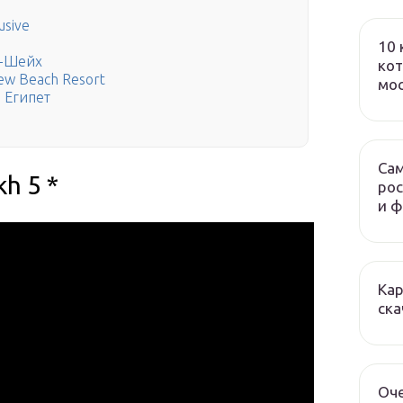
usive
10 
ь-Шейх
кот
iew Beach Resort
мо
, Египет
Сам
kh 5 *
рос
и 
Кар
ска
Оч