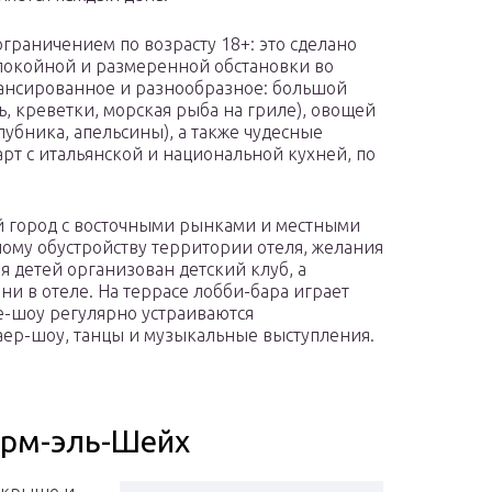
ограничением по возрасту 18+: это сделано
 спокойной и размеренной обстановки во
лансированное и разнообразное: большой
, креветки, морская рыба на гриле), овощей
лубника, апельсины), а также чудесные
арт с итальянской и национальной кухней, по
ый город с восточными рынками и местными
ому обустройству территории отеля, желания
я детей организован детский клуб, а
 ни в отеле. На террасе лобби-бара играет
е-шоу регулярно устраиваются
аер-шоу, танцы и музыкальные выступления.
Шарм-эль-Шейх