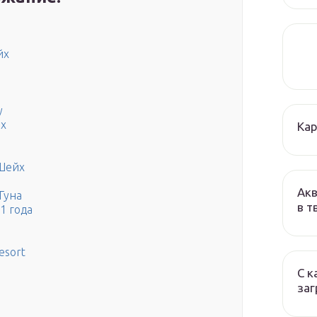
йх
y
йх
Кар
Шейх
Акв
 Гуна
в т
1 года
esort
С к
заг