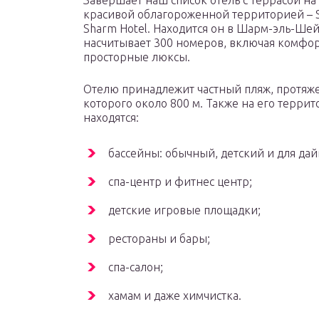
Завершает наш список отель с террасой н
красивой облагороженной территорией – 
Sharm Hotel. Находится он в Шарм-эль-Шей
насчитывает 300 номеров, включая комфо
просторные люксы.
Отелю принадлежит частный пляж, протяж
которого около 800 м. Также на его терри
находятся:
бассейны: обычный, детский и для дай
спа-центр и фитнес центр;
детские игровые площадки;
рестораны и бары;
спа-салон;
хамам и даже химчистка.