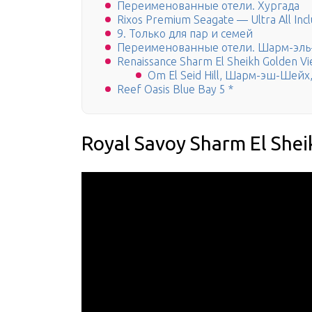
Переименованные отели. Хургада
Rixos Premium Seagate — Ultra All Incl
9. Только для пар и семей
Переименованные отели. Шарм-эл
Renaissance Sharm El Sheikh Golden V
Om El Seid Hill, Шарм-эш-Шейх
Reef Oasis Blue Bay 5 *
Royal Savoy Sharm El Shei