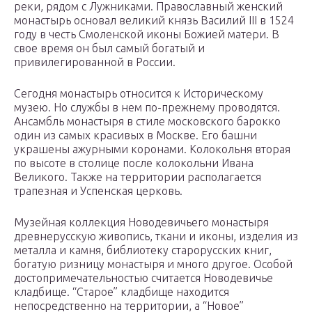
реки, рядом с Лужниками. Православный женский
монастырь основал великий князь Василий III в 1524
году в честь Смоленской иконы Божией матери. В
свое время он был самый богатый и
привилегированной в России.
Сегодня монастырь относится к Историческому
музею. Но службы в нем по-прежнему проводятся.
Ансамбль монастыря в стиле московского барокко
один из самых красивых в Москве. Его башни
украшены ажурными коронами. Колокольня вторая
по высоте в столице после колокольни Ивана
Великого. Также на территории располагается
трапезная и Успенская церковь.
Музейная коллекция Новодевичьего монастыря
древнерусскую живопись, ткани и иконы, изделия из
металла и камня, библиотеку старорусских книг,
богатую ризницу монастыря и много другое. Особой
достопримечательностью считается Новодевичье
кладбище. “Старое” кладбище находится
непосредственно на территории, а “Новое”