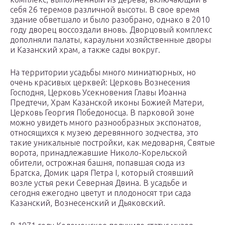
себя 26 теремов различной высоты. В свое время
здание обветшало и было разобрано, однако в 2010
году дворец воссоздали вновь. Дворцовый комплекс
дополняли палаты, караульни хозяйственные дворы
и Казанский храм, а также сады вокруг.
На территории усадьбы много миниатюрных, но
очень красивых церквей: Церковь Вознесения
Господня, Церковь Усекновения Главы Иоанна
Предтечи, Храм Казанской иконы Божией Матери,
Церковь Георгия Победоносца. В парковой зоне
можно увидеть много разнообразных экспонатов,
относящихся к музею деревянного зодчества, это
такие уникальные постройки, как медоварня, Святые
ворота, принадлежавшие Николо-Корельской
обители, острожная башня, попавшая сюда из
Братска, Домик царя Петра I, который стоявший
возле устья реки Северная Двина. В усадьбе и
сегодня ежегодно цветут и плодоносят три сада
Казанский, Вознесенский и Дьяковский.