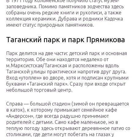
В 1971 году Коломенское получило статус музея-
заповедника. Помимо памятников зодчества здесь
собраны очень редкие книги и рукописи, а также
коллекция керамики. Дубрава и родники Кадочка
имеют статус природных памятников.
Таганский парк и парк Прямикова
Парк делится на две части: детский парк и основная
территория. Обе они находятся недалеко от
м.Марксистская/Таганская и расположены вдоль
Таганской улицы практически напротив друг друга.
Вход «утоплен» во дворе, хотя и подписан крупными
буквами «Таганский парк». Сразу при входе открыт
небольшой торговый центр.
Справа — большой стадион (зимой он превращается
в каток), к которому примыкает семейное кафе
«Андерсон», где всегда радушно принимают
родителей с детьми. Само кафе маленькое, но в
теплую погоду здесь открывают деревянное патио со
столиками, где дети могут побегать на глазах у