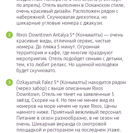
по апрель). Отель выполнен в Османском стиле,
очень красивый дизайн. Расположен рядом с
набережной. Скучноватая дискотека, но
шикарные угловые номера с джакузи.
Rixos Downtown Antalya 5* (Коньяалты) — очень
красивые виды, отличный сервис, чистые
номера. До пляжа 5 минут. Огромная
территория и кафе, где многие празднуют
мероприятия. Отель подойдет семьям с детьми,
тем, кто любит релакс. Но шумной молодёжи
будет скучновато.
Özkayamak Falez 5* (Коньяалты) находится рядом
(через забор) с выше описанным Rixos
Downtown. Отель не тянет на заявленные 5
звёзд. Скорее на 4. Но тем не менее вид из
номеров на море ничем не хуже Rixos. Цены
намного ниже. Приятный вежливый персонал.
Питание в сезон разнообразно, в не сезон не
очень. Шикарная веранда со смотровой
площадкой и рестораном на последнем этаже.