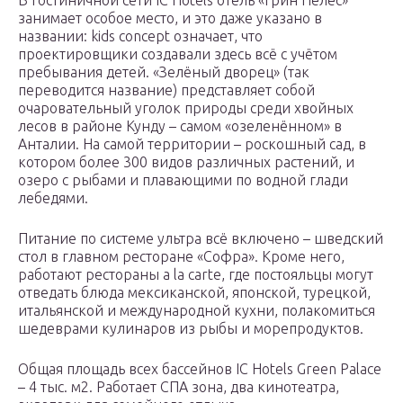
В гостиничной сети IC Hotels отель «Грин Пелес»
занимает особое место, и это даже указано в
названии: kids concept означает, что
проектировщики создавали здесь всё с учётом
пребывания детей. «Зелёный дворец» (так
переводится название) представляет собой
очаровательный уголок природы среди хвойных
лесов в районе Кунду – самом «озеленённом» в
Анталии. На самой территории – роскошный сад, в
котором более 300 видов различных растений, и
озеро с рыбами и плавающими по водной глади
лебедями.
Питание по системе ультра всё включено – шведский
стол в главном ресторане «Софра». Кроме него,
работают рестораны a la carte, где постояльцы могут
отведать блюда мексиканской, японской, турецкой,
итальянской и международной кухни, полакомиться
шедеврами кулинаров из рыбы и морепродуктов.
Общая площадь всех бассейнов IC Hotels Green Palace
– 4 тыс. м2. Работает СПА зона, два кинотеатра,