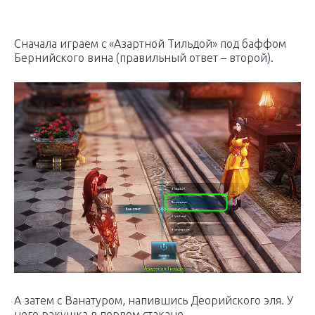
Сначала играем с «Азартной Тильдой» под баффом
Бернийского вина (правильный ответ – второй).
А затем с Ванатуром, напившись Деорийского эля. У
него ракушка в первом стакане.