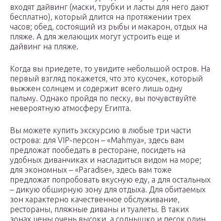
входят дайвинг (маски, трубки и ласты для него дают
бесплатно), который длится на протяжении трех
часов; обед, состоящий из рыбы и макарон, отдых на
пляже. А для желающих могут устроить еще и
дайвинг на пляже.
Когда вы приедете, то увидите небольшой остров. На
первый взгляд покажется, что это кусочек, который
выжжен солнцем и содержит всего лишь одну
пальму. Однако пройдя по песку, вы почувствуйте
невероятную атмосферу Египта.
Вы можете купить экскурсию в любые три части
острова: для VIP-персон – «Mahmya», здесь вам
предложат пообедать в ресторане, посидеть на
удобных диванчиках и насладиться видом на море;
для экономных – «Paradise», здесь вам тоже
предложат попробовать вкусную еду, а для остальных
– дикую обширную зону для отдыха. Для обитаемых
зон характерно качественное обслуживание,
рестораны, пляжные диваны и туалеты. В таких
зонах цены очень высоки, а солнышко и песок один