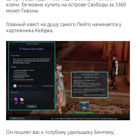
клич». Ее можно купить на острове Свободы за 3360
монет Гивэны
Главный квест на душу самого Пейто начинается у
картежника Кейджа.
Он пошлет вас к голубому удильщику Бентому,