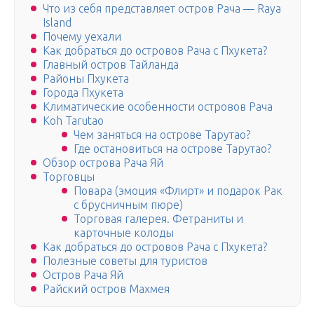
Что из себя представляет остров Рача — Raya
Island
Почему уехали
Как добраться до островов Рача с Пхукета?
Главный остров Тайланда
Районы Пхукета
Города Пхукета
Климатические особенности островов Рача
Koh Tarutao
Чем заняться на острове Тарутао?
Где остановиться на острове Тарутао?
Обзор острова Рача Яй
Торговцы
Повара (эмоция «Флирт» и подарок Рак
с брусничным пюре)
Торговая галерея. Фетраниты и
карточные колоды
Как добраться до островов Рача с Пхукета?
Полезные советы для туристов
Остров Рача Яй
Райский остров Махмея