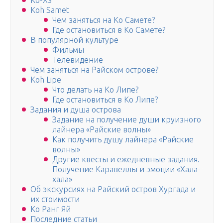
Ко-Хэ
Koh Samet
Чем заняться на Ко Самете?
Где остановиться в Ко Самете?
В популярной культуре
Фильмы
Телевидение
Чем заняться на Райском острове?
Koh Lipe
Что делать на Ко Липе?
Где остановиться в Ко Липе?
Задания и душа острова
Задание на получение души круизного
лайнера «Райские волны»
Как получить душу лайнера «Райские
волны»
Другие квесты и ежедневные задания.
Получение Каравеллы и эмоции «Хала-
хала»
Об экскурсиях на Райский остров Хургада и
их стоимости
Ко Ранг Яй
Последние статьи