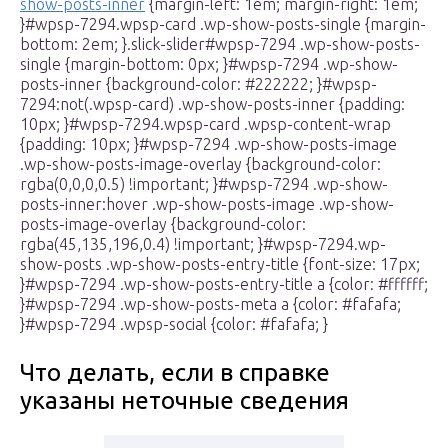
show-posts-inner
{margin-left: 1em; margin-right: 1em;
}#wpsp-7294.wpsp-card .wp-show-posts-single {margin-
bottom: 2em; }.slick-slider#wpsp-7294 .wp-show-posts-
single {margin-bottom: 0px; }#wpsp-7294 .wp-show-
posts-inner {background-color: #222222; }#wpsp-
7294:not(.wpsp-card) .wp-show-posts-inner {padding:
10px; }#wpsp-7294.wpsp-card .wpsp-content-wrap
{padding: 10px; }#wpsp-7294 .wp-show-posts-image
.wp-show-posts-image-overlay {background-color:
rgba(0,0,0,0.5) !important; }#wpsp-7294 .wp-show-
posts-inner:hover .wp-show-posts-image .wp-show-
posts-image-overlay {background-color:
rgba(45,135,196,0.4) !important; }#wpsp-7294.wp-
show-posts .wp-show-posts-entry-title {font-size: 17px;
}#wpsp-7294 .wp-show-posts-entry-title a {color: #ffffff;
}#wpsp-7294 .wp-show-posts-meta a {color: #fafafa;
}#wpsp-7294 .wpsp-social {color: #fafafa; }
Что делать, если в справке
указаны неточные сведения