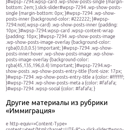
}#wpsp-7294.wpsp-card .wp-show-posts-single {margin-
bottom: 2em; }.slick-slider#wpsp-7294 .wp-show-posts-
single {margin-bottom: 0px; }#wpsp-7294 .wp-show-
posts-inner {background-color: #222222; }#wpsp-
7294:not(.wpsp-card) .wp-show-posts-inner {padding:
10px; }#wpsp-7294.wpsp-card .wpsp-content-wrap
{padding: 10px; }#wpsp-7294 .wp-show-posts-image
.wp-show-posts-image-overlay {background-color:
rgba(0,0,0,0.5) !important; }#wpsp-7294 .wp-show-
posts-inner:hover .wp-show-posts-image .wp-show-
posts-image-overlay {background-color:
rgba(45,135,196,0.4) !important; }#wpsp-7294.wp-
show-posts .wp-show-posts-entry-title {font-size: 17px;
}#wpsp-7294 .wp-show-posts-entry-title a {color: #ffffff;
}#wpsp-7294 .wp-show-posts-meta a {color: #fafafa;
}#wpsp-7294 .wpsp-social {color: #fafafa; }
Другие материалы из рубрики
«Иммиграция»
e http-equiv=»Content-Type»
content=»text/html;charset=UTF-8″>>.slick-slider#wpsp-