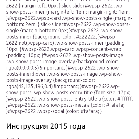
2622 {margin-left: 0px; }.slick-slider#wpsp-2622 .wp-
show-posts-inner {margin-left: 1em; margin-right: 1em;
}#wpsp-2622.wpsp-card .wp-show-posts-single {margin-
bottom: 2em; }.slick-slider#wpsp-2622 .wp-show-posts-
single {margin-bottom: 0px; }#wpsp-2622 .wp-show-
posts-inner {background-color: #222222; }#wpsp-
2622:not(.wpsp-card) .wp-show-posts-inner {padding:
10px; }#wpsp-2622.wpsp-card .wpsp-content-wrap
{padding: 10px; }#wpsp-2622 .wp-show-posts-image
.wp-show-posts-image-overlay {background-color:
rgba(0,0,0,0.5) !important; }#wpsp-2622 .wp-show-
posts-inner:hover .wp-show-posts-image .wp-show-
posts-image-overlay {background-color:
rgba(45,135,196,0.4) !important; }#wpsp-2622.wp-
show-posts .wp-show-posts-entry-title {font-size: 17px;
}#wpsp-2622 .wp-show-posts-entry-title a {color: #ffffff;
}#wpsp-2622 .wp-show-posts-meta a {color: #fafafa;
}#wpsp-2622 .wpsp-social {color: #fafafa; }
Инструкция 2015 года