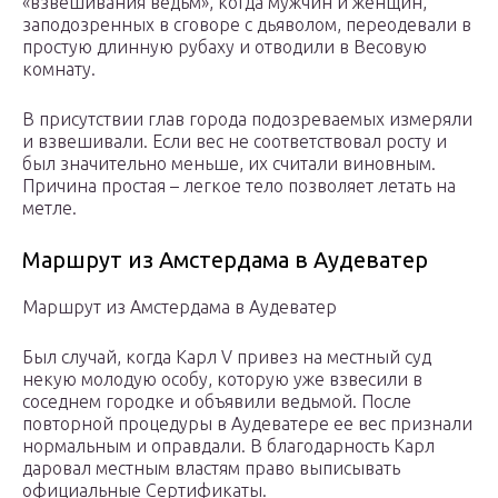
«взвешивания ведьм», когда мужчин и женщин,
заподозренных в сговоре с дьяволом, переодевали в
простую длинную рубаху и отводили в Весовую
комнату.
В присутствии глав города подозреваемых измеряли
и взвешивали. Если вес не соответствовал росту и
был значительно меньше, их считали виновным.
Причина простая – легкое тело позволяет летать на
метле.
Маршрут из Амстердама в Аудеватер
Маршрут из Амстердама в Аудеватер
Был случай, когда Карл V привез на местный суд
некую молодую особу, которую уже взвесили в
соседнем городке и объявили ведьмой. После
повторной процедуры в Аудеватере ее вес признали
нормальным и оправдали. В благодарность Карл
даровал местным властям право выписывать
официальные Сертификаты.