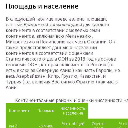
Площадь и население
В следующей таблице представлены площади,
данные
Британской энциклопедией
для каждого
континента в соответствии с моделью семи
континентов, включая всю Меланезию ,
Микронезию и Полинезию как часть Океании. Он
также предоставляет данные о населении
континентов в соответствии с оценками
Статистического отдела ООН за 2018 год на основе
геосхемы ООН
, которая включает всю Россию (то
есть, включая Северную Азию ) как часть Европы, но
весь Азербайджан, Кипр, Грузию, Казахстан, и
Турция (т.е. включая Восточную Фракию ) как часть
Азии.
Континентальные районы и оценки численности н
численность
Континент
Площадь
населения
% от общей
Оценка
% от
км 2
кв миль