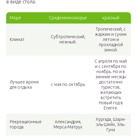
в виде стола.
Море
Средиземноморье
красный
Тропический, с
жарким и сухим
Субтропический,
Климат
летом и
нежный.
прохладной
зимой.
С апреля по май
и с сентября по
ноябрь. Но и в
зимние месяцы
Лучшее время
достаточно
с мая по октябрь
для отдыха
туристов,
желающих
встретить
Новый год в
Египте.
Хургада, Шарм-
Рекреационные
Александрия,
эль-Шейх, Эль-
города
Мерса-Матрух
Гуна