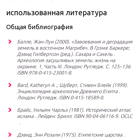
использованная литература
Общая библиография
Балле, Жан-Луи (2000). «Завоевания и деградация
земель в восточном Магрибе». В Грэме Баркере;
Дэвид Гилбертсон (ред.).
Сахара и Сахель
.
Археология засушливых земель: жизнь на
окраине. 1, Часть III. Лондон: Рутледж. С. 125–136.
ISBN 978-0-415-23001-8.
Bard, Katheryn A .; Шуберт, Стивен Блейк (1999).
Энциклопедия археологии Древнего Египта
.
Лондон: Рутледж. ISBN 0-415-18589-0.
Брайс, Уильям Чарльз (1981).
Исторический атлас
ислама
. Лейден: Брилл. ISBN 90-04-06116-9. OCLC
.
Дэвид, Энн Розали (1975).
Египетские царства
.