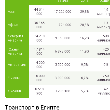
земли
2018
общег
44 614
4,6
Азия
17 226 000
29,8%
000
миллиа
30 365
1.3
Африке
11 724 000
20,3%
000
миллиа
Северная
24 230
580
9 360 000
16,2%
Америка
000
миллио
Южная
17 814
420
6 878 000
11,9%
Америка
000
миллио
14 200
Антарктида
5 500 000
9,5%
0%
000
10 000
750
Европа
3 900 000
6,7%
000
миллио
8 510
42
Океания
3 286 100
5,7%
900
миллио
Транспорт в Египте