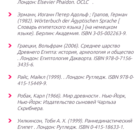
Лондон: Elsevier Phaidon. OCLC .
Эрманн, Иоганн Петер Адольф ; Грапов, Герман
(1982).
Wörterbuch der Ägyptischen Sprache
[
Словарь египетского языка
] (на немецком
языке). Берлин: Академия. ISBN 3-05-002263-9.
Граецки, Вольфрам (2006).
Среднее царство
Древнего Египта: история, археология и общество
. Лондон: Египтология Дакворта. ISBN 978-0-7156-
3435-6.
Райс, Майкл (1999). . Лондон: Рутледж. ISBN 978-0-
415-15449-9.
Робак, Карл (1966).
Мир древности
. Нью-Йорк,
Нью-Йорк: Издательство сыновей Чарльза
Скрибнера.
Уилкинсон, Тоби А. Х. (1999).
Раннединастический
Египет
. Лондон: Рутледж. ISBN 0-415-18633-1.