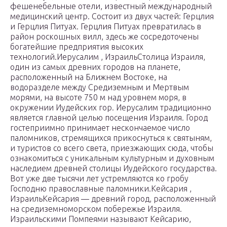
фешенебельные отели, известный международный
медицинский центр. Состоит из двух частей: Герцлия
и Герцлия Питуах. Герцлия Питуах превратилась в
район роскошных вилл, здесь же сосредоточены
богатейшие предприятия высоких
технологий.Иерусалим , ИзраильCтолица Израиля,
один из самых древних городов на планете,
расположенный на Ближнем Востоке, на
водоразделе между Средиземным и Мертвым
морями, на высоте 750 м над уровнем моря, в
окружении Иудейских гор. Иерусалим традиционно
является главной целью посещения Израиля. Город
гостеприимно принимает нескончаемое число
паломников, стремящихся прикоснуться к святыням,
и туристов со всего света, приезжающих сюда, чтобы
ознакомиться с уникальным культурным и духовным
наследием древней столицы Иудейского государства.
Вот уже две тысячи лет устремляются ко гробу
Господню православные паломники.Кейсария ,
ИзраильКейсария — древний город, расположенный
на средиземноморском побережье Израиля.
Израильскими Помпеями называют Кейсарию,