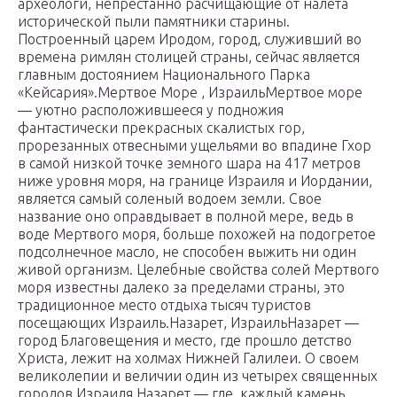
археологи, непрестанно расчищающие от налета
исторической пыли памятники старины.
Построенный царем Иродом, город, служивший во
времена римлян столицей страны, сейчас является
главным достоянием Национального Парка
«Кейсария».Мертвое Море , ИзраильМертвое море
— уютно расположившееся у подножия
фантастически прекрасных скалистых гор,
прорезанных отвесными ущельями во впадине Гхор
в самой низкой точке земного шара на 417 метров
ниже уровня моря, на границе Израиля и Иордании,
является самый соленый водоем земли. Свое
название оно оправдывает в полной мере, ведь в
воде Мертвого моря, больше похожей на подогретое
подсолнечное масло, не способен выжить ни один
живой организм. Целебные свойства солей Мертвого
моря известны далеко за пределами страны, это
традиционное место отдыха тысяч туристов
посещающих Израиль.Назарет, ИзраильНазарет —
город Благовещения и место, где прошло детство
Христа, лежит на холмах Нижней Галилеи. О своем
великолепии и величии один из четырех священных
городов Израиля Назарет — где, каждый камень