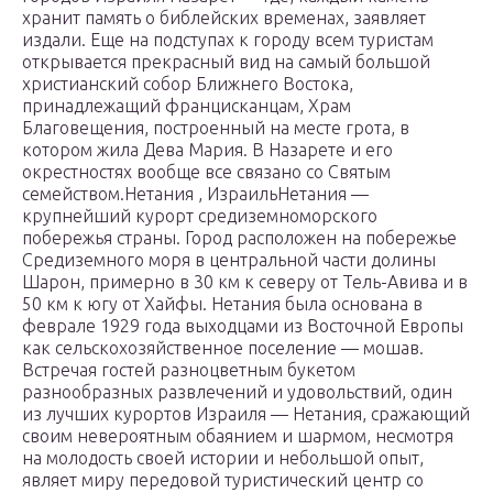
хранит память о библейских временах, заявляет
издали. Еще на подступах к городу всем туристам
открывается прекрасный вид на самый большой
христианский собор Ближнего Востока,
принадлежащий францисканцам, Храм
Благовещения, построенный на месте грота, в
котором жила Дева Мария. В Назарете и его
окрестностях вообще все связано со Святым
семейством.Нетания , ИзраильНетания —
крупнейший курорт средиземноморского
побережья страны. Город расположен на побережье
Средиземного моря в центральной части долины
Шарон, примерно в 30 км к северу от Тель-Авива и в
50 км к югу от Хайфы. Нетания была основана в
феврале 1929 года выходцами из Восточной Европы
как сельскохозяйственное поселение — мошав.
Встречая гостей разноцветным букетом
разнообразных развлечений и удовольствий, один
из лучших курортов Израиля — Нетания, сражающий
своим невероятным обаянием и шармом, несмотря
на молодость своей истории и небольшой опыт,
являет миру передовой туристический центр со