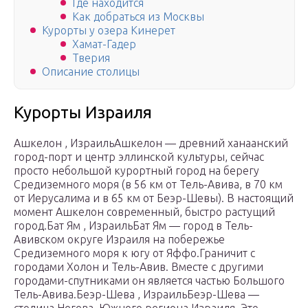
Где находится
Как добраться из Москвы
Курорты у озера Кинерет
Хамат-Гадер
Тверия
Описание столицы
Курорты Израиля
Ашкелон , ИзраильАшкелон — древний ханаанский
город-порт и центр эллинской культуры, сейчас
просто небольшой курортный город на берегу
Средиземного моря (в 56 км от Тель-Авива, в 70 км
от Иерусалима и в 65 км от Беэр-Шевы). В настоящий
момент Ашкелон современный, быстро растущий
город.Бат Ям , ИзраильБат Ям — город в Тель-
Авивском округе Израиля на побережье
Средиземного моря к югу от Яффо.Граничит с
городами Холон и Тель-Авив. Вместе с другими
городами-спутниками он является частью Большого
Тель-Авива.Беэр-Шева , ИзраильБеэр-Шева —