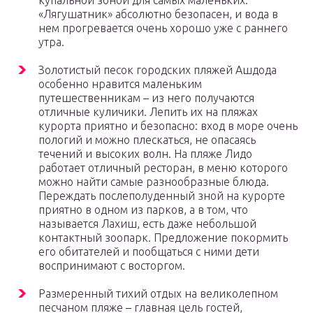
купальной зоной для самых маленьких.
«Лягушатник» абсолютно безопасен, и вода в
нем прогревается очень хорошо уже с раннего
утра.
Золотистый песок городских пляжей Ашдода
особенно нравится маленьким
путешественникам – из него получаются
отличные куличики. Лепить их на пляжах
курорта приятно и безопасно: вход в море очень
пологий и можно плескаться, не опасаясь
течений и высоких волн. На пляже Лидо
работает отличный ресторан, в меню которого
можно найти самые разнообразные блюда.
Переждать послеполуденный зной на курорте
приятно в одном из парков, а в том, что
называется Лахиш, есть даже небольшой
контактный зоопарк. Предложение покормить
его обитателей и пообщаться с ними дети
воспринимают с восторгом.
Размеренный тихий отдых на великолепном
песчаном пляже – главная цель гостей,