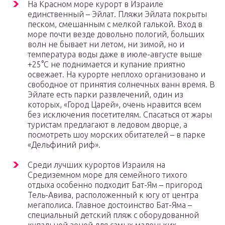
На Красном море курорт в Израиле
единственный – Эйлат. Пляжи Эйлата покрыты
песком, смешанным с мелкой галькой. Вход в
море почти везде довольно пологий, больших
волн не бывает ни летом, ни зимой, но и
температура воды даже в июле-августе выше
+25°С не поднимается и купание приятно
освежает. На курорте неплохо организовано и
свободное от принятия солнечных ванн время. В
Эйлате есть парки развлечений, один из
которых, «Город Царей», очень нравится всем
без исключения посетителям. Спасаться от жары
туристам предлагают в ледовом дворце, а
посмотреть шоу морских обитателей – в парке
«Дельфиний риф».
Среди лучших курортов Израиля на
Средиземном море для семейного тихого
отдыха особенно подходит Бат-Ям – пригород
Тель-Авива, расположенный к югу от центра
мегаполиса. Главное достоинство Бат-Яма –
специальный детский пляж с оборудованной