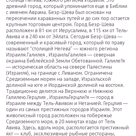
столица Негева, Южного региона Израиля. Это
древний город, который упоминается еще в Библии
с именем Аврама. Беэр-Шева был основан на
пересечении караванных путей и до сих пор остается
крупным торговым центром. Город Беэр-Шева
расположен в 81 км от Иерусалима, в 115 км от Тель-
Авива и в 240 км от Эйлата. Сегодня Беэр-Шева —
современный и красивый город, который по праву
называют “столицей Негева” — южного региона
Израиля.Галилея , ИзраильГалилея — северная
окраина библейской Земли Обетованной. Галиле?я
— историческая область на севере Палестины
(Израиля), на границе с Ливаном. Ограничена
Средиземным морем на западе, Израэльской
долиной на юге и Иорданской долиной на востоке.
Традиционно делится на Верхнюю и Нижнюю
Галилею.Герцлия , ИзраильГерцли?я — город в
Израиле между Тель-Авивом и Нетанией. Герцлия —
один из самых престижных городов Израиля. Этот
живописный город расположен на побережье
Средиземного моря, в 20 минутах езды от Тель
Авива. Здесь, вдоль моря, распологается престижный
яхт — клуб, эксклюзивные рыбные рестораны,