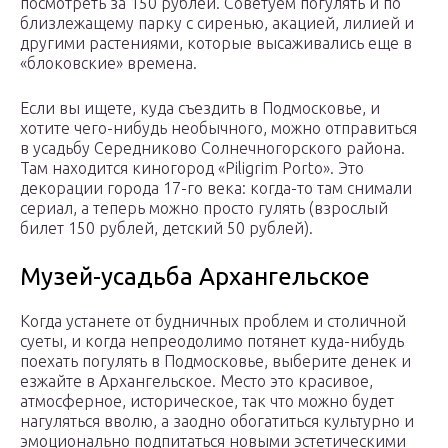
посмотреть за 150 рублей. Советуем погулять и по
близлежащему парку с сиренью, акацией, лилией и
другими растениями, которые высаживались еще в
«блоковские» времена.
Если вы ищете, куда съездить в Подмосковье, и
хотите чего-нибудь необычного, можно отправиться
в усадьбу Середниково Солнечногорского района.
Там находится киногород «Piligrim Porto». Это
декорации города 17-го века: когда-то там снимали
сериал, а теперь можно просто гулять (взрослый
билет 150 рублей, детский 50 рублей).
Музей-усадьба Архангельское
Когда устанете от будничных проблем и столичной
суеты, и когда непреодолимо потянет куда-нибудь
поехать погулять в Подмосковье, выберите денек и
езжайте в Архангельское. Место это красивое,
атмосферное, историческое, так что можно будет
нагуляться вволю, а заодно обогатиться культурно и
эмоционально подпитаться новыми эстетическими