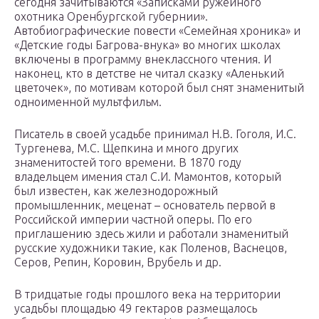
сегодня зачитываются «Записками ружейного
охотника Оренбургской губернии».
Автобиографические повести «Семейная хроника» и
«Детские годы Багрова-внука» во многих школах
включены в программу внеклассного чтения. И
наконец, кто в детстве не читал сказку «Аленький
цветочек», по мотивам которой был снят знаменитый
одноименной мультфильм.
Писатель в своей усадьбе принимал Н.В. Гоголя, И.С.
Тургенева, М.С. Щепкина и много других
знаменитостей того времени. В 1870 году
владельцем имения стал С.И. Мамонтов, который
был известен, как железнодорожный
промышленник, меценат – основатель первой в
Российской империи частной оперы. По его
приглашению здесь жили и работали знаменитый
русские художники такие, как Поленов, Васнецов,
Серов, Репин, Коровин, Врубель и др.
В тридцатые годы прошлого века на территории
усадьбы площадью 49 гектаров размещалось