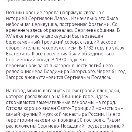
Возникновение города напрямую связано с
историей Сергиевой Лавры. Изначально это была
небольшая церквушка, построенная братьями. Со
временем здесь образовалась Сергиева община. В
XV веке на месте церквушки был возведен
белокаменный Троицкий собор, ставший вскоре
оборонительным сооружением. В 1782 году по указу
Екатерины II все поселения были объединены в
Сергиевский посад. В 1930 году его
переименовывают в Загорск в честь погибшего
революционера Владимира Загорского. Через 61 год
Загорск вновь становится Сергиевым Посадом.
На город можно взглянуть со смотровой площадки,
которая расположена на Блинной горе. Здесь
открываются замечательные панорамы на город.
Отсюда хорошо виден Свято-Троицкий монастырь –
самый крупный мужской монастырь России. На его
территории находится порядка 50 построек. Рядом
расположены Сергиево-Посадский государственный
историко-художественный музей-заповедник и