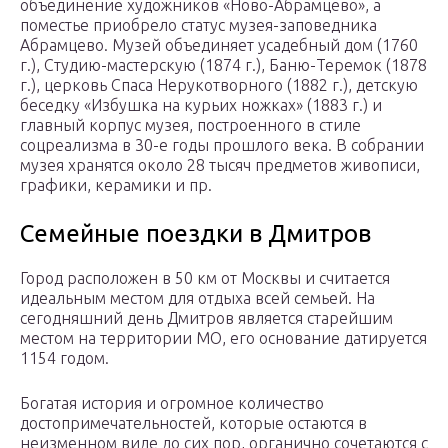
объединение художников «Ново-Абрамцево», а
поместье приобрело статус музея-заповедника
Абрамцево. Музей объединяет усадебный дом (1760
г.), Студию-мастерскую (1874 г.), Баню-Теремок (1878
г.), церковь Спаса Нерукотворного (1882 г.), детскую
беседку «Избушка на курьих ножках» (1883 г.) и
главный корпус музея, построенного в стиле
соцреализма в 30-е годы прошлого века. В собрании
музея хранятся около 28 тысяч предметов живописи,
графики, керамики и пр.
Семейные поездки в Дмитров
Город расположен в 50 км от Москвы и считается
идеальным местом для отдыха всей семьей. На
сегодняшний день Дмитров является старейшим
местом на территории МО, его основание датируется
1154 годом.
Богатая история и огромное количество
достопримечательностей, которые остаются в
неизменном виде до сих пор, органично сочетаются с