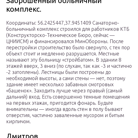
Заброшенный больничный
комплекс.
Координаты: 56.2425447,37.9451409 Санаторно-
больничный комплекс строился для работников КТБ
(Конструкторско-Техническое Бюро, сейчас —
ЦНИИСМ) и финансировался МинОбороны. После
перестройки строительство было свернуто, с тех пор
объект стоит и медленно разрушается. Местные
называют эту больницу «стройбатом». В здании 8
этажей вверх, 3 вниз (по слухам, так как -3 и частично
-2 затоплены). Лестницы были построены до
необходимой высоты, а сами стены — нет, поэтому
здание имеет несколько забавных смотровых
«башенок». Заходить лучше через правый (самый
дальний) вход. Есть совершенно темные помещения
на первых этажах, пригодится фонарь. Будьте
внимательны — иногда вдоль стен в полу бывают
отверстия, частично заваленные мусором и битым
кирпичом.
Дмитров