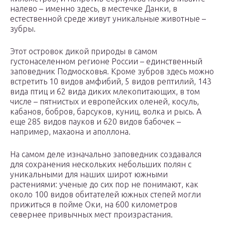
налево – именно здесь, в местечке Данки, в
естественной среде живут уникальные животные –
зубры.
Этот островок дикой природы в самом
густонаселенном регионе России – единственный
заповедник Подмосковья. Кроме зубров здесь можно
встретить 10 видов амфибий, 5 видов рептилий, 143
вида птиц и 62 вида диких млекопитающих, в том
числе – пятнистых и европейских оленей, косуль,
кабанов, бобров, барсуков, куниц, волка и рысь. А
еще 285 видов пауков и 620 видов бабочек –
например, махаона и аполлона.
На самом деле изначально заповедник создавался
для сохранения нескольких небольших полян с
уникальными для наших широт южными
растениями: ученые до сих пор не понимают, как
около 100 видов обитателей южных степей могли
прижиться в пойме Оки, на 600 километров
севернее привычных мест произрастания.