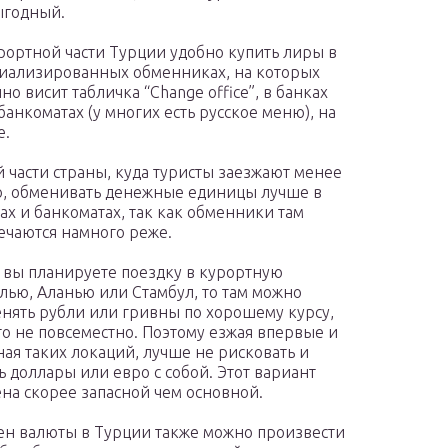
ыгодный.
рортной части Турции удобно купить лиры в
иализированных обменниках, на которых
но висит табличка “Change office”, в банках
банкоматах (у многих есть русское меню), на
е.
й части страны, куда туристы заезжают менее
о, обменивать денежные единицы лучше в
ах и банкоматах, так как обменники там
ечаются намного реже.
 вы планируете поездку в курортную
лью, Аланью или Стамбул, то там можно
нять рубли или гривны по хорошему курсу,
то не повсеместно. Поэтому езжая впервые и
ная таких локаций, лучше не рисковать и
ь доллары или евро с собой. Этот вариант
на скорее запасной чем основной.
н валюты в Турции также можно произвести