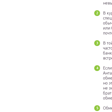
нев
В ку
спец
обыч
или 
почт
В то
част
банк
встр
Если
Анта
обме
но э
не з
брат
обме
Обме