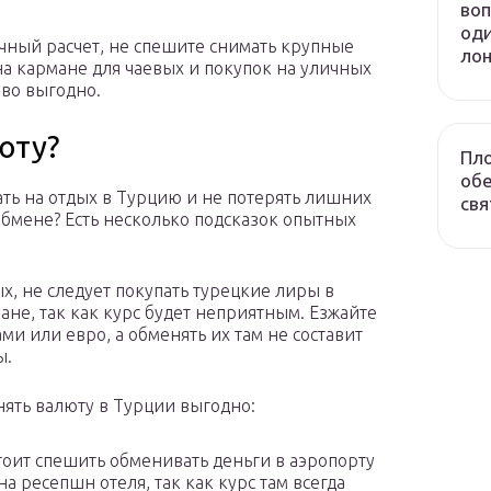
воп
оди
ичный расчет, не спешите снимать крупные
лон
а кармане для чаевых и покупок на уличных
ово выгодно.
юту?
Пло
обе
ать на отдых в Турцию и не потерять лишних
свя
обмене? Есть несколько подсказок опытных
х, не следует покупать турецкие лиры в
ране, так как курс будет неприятным. Езжайте
ми или евро, а обменять их там не составит
ы.
нять валюту в Турции выгодно:
тоит спешить обменивать деньги в аэропорту
на ресепшн отеля, так как курс там всегда