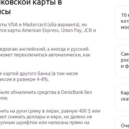
нковской карты в
исы
10 
кот
ы VISA и Mastercard (оба варианта), но
мо
я карты American Express, Union Pay, JCB и
длагаю английский, а иногда и русский.
Сам
может переключиться автоматически, как
рос
и 
е картой другого банка (в том числе
иссия в размере 4–8%.
ыло обналичить средства в DenizBank без
Кар
или.
ска
ить на руки сумму в лирах, равную 400 $ или
ют снимать доллары и евро, но далеко не
крупным шрифтом или написана прямо на
Оч