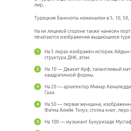
лир.
Турецкие банкноты номиналом в 5, 10, 50, 
На их лицевой стороне также нанесен порт
печатаются изображения выдающихся туре
На 5 лирах изображён историк Айдын
структура ДНК, атом.
На 10 — Джахит Арф, талантливый ма
квадратичной формы.
На 20 — архитектор Мимар Кемаледди
Гази.
На 50 — первая женщина, изображенн
Фатма Алийе Топуз, стопка книг, перо 
На 100 — музыкант Бухуризаде Муста