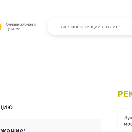
Онлайн-журнал о
туризме
РЕ
рцию
Луч
мос
жание: