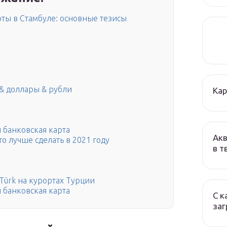
рты в Стамбуле: основные тезисы
 & доллары & рубли
Кар
 банковская карта
Акв
то лучше сделать в 2021 году
в т
Türk на курортах Турции
 банковская карта
С к
заг