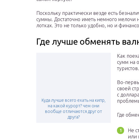
Поскольку практически везде есть безнал
суммы. Достаточно иметь немного мелочи н
лотках. Это не только удобно, но и финанс
Где лучше обменять вал
Как поех
сумм на 
туристов.
Во-первы
своей ст
с доллара
Куда лучше всего ехать на кипр,
проблем
на какой курорт? чем они
вообще отличаются друг от
Где обме
друга?
Не с
или 