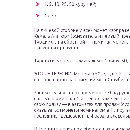
1, 5, 10, 25, 50 курушей;
1 лира.
На лицевой стороне у всех монет изображ
Кемаль Ататюрк (основатель и первый пре
Турции), а на обратной — номинал монеты,
выпуска и орнамент.
Турецкие монеты номиналом в 1 лиру, 50, 2
ЭТО ИНТЕРЕСНО. Монета в 50 курушей — и
стороне нарисован висячий мост Стамбула.
Занимательно, что современные 50 курушей
очень напоминают 1 и 2 евро. Заметившие э
свою пользу — в автоматах для продаж (осо
оказываться монеты номиналом в 1 лиру вм
последние «дешевеют» в 4 раза, а владель
В Турции в денежном обороте находятся бан