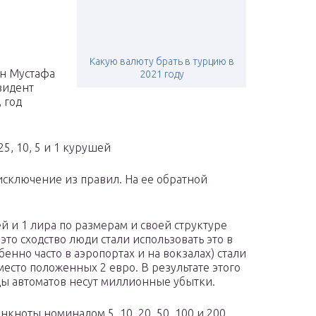
Какую валюту брать в турцию в
ен Мустафа
2021 году
зидент
 год
5, 10, 5 и 1 курушей
сключение из правил. На ее обратной
 и 1 лира по размерам и своей структуре
то сходство люди стали использовать это в
бенно часто в аэропортах и на вокзалах) стали
есто положенных 2 евро. В результате этого
цы автоматов несут миллионные убытки.
кноты номиналом 5, 10, 20, 50, 100 и 200