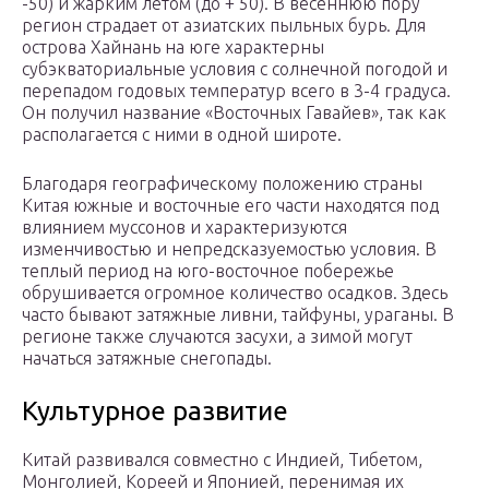
-50) и жарким летом (до + 50). В весеннюю пору
регион страдает от азиатских пыльных бурь. Для
острова Хайнань на юге характерны
субэкваториальные условия с солнечной погодой и
перепадом годовых температур всего в 3-4 градуса.
Он получил название «Восточных Гавайев», так как
располагается с ними в одной широте.
Благодаря географическому положению страны
Китая южные и восточные его части находятся под
влиянием муссонов и характеризуются
изменчивостью и непредсказуемостью условия. В
теплый период на юго-восточное побережье
обрушивается огромное количество осадков. Здесь
часто бывают затяжные ливни, тайфуны, ураганы. В
регионе также случаются засухи, а зимой могут
начаться затяжные снегопады.
Культурное развитие
Китай развивался совместно с Индией, Тибетом,
Монголией, Кореей и Японией, перенимая их