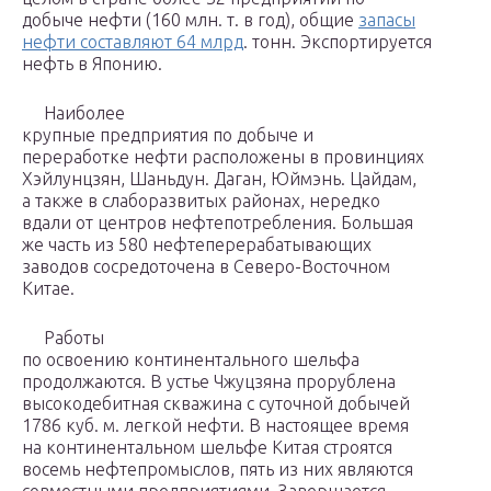
добыче нефти (160 млн. т. в год), общие
запасы
нефти составляют 64 млрд
. тонн. Экспортируется
нефть в Японию.
Наиболее
крупные предприятия по добыче и
переработке нефти расположены в провинциях
Хэйлунцзян, Шаньдун. Даган, Юймэнь. Цайдам,
а также в слаборазвитых районах, нередко
вдали от центров нефтепотребления. Большая
же часть из 580 нефтеперерабатывающих
заводов сосредоточена в Северо-Восточном
Китае.
Работы
по освоению континентального шельфа
продолжаются. В устье Чжуцзяна прорублена
высокодебитная скважина с суточной добычей
1786 куб. м. легкой нефти. В настоящее время
на континентальном шельфе Китая строятся
восемь нефтепромыслов, пять из них являются