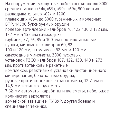
На вооружении сухопутных войск состоят около 8000
средних танков «54», «55», «59», «69», 800 легких
разведывательных «62» и 1200
плавающих «63», до 3000 гусеничных и колесных
БТР, 14500 буксируемых орудий
полевой артиллерии калибров 76, 122,130 и 152 мм,
122-мм и 155-мм самоходные
гаубицы, 57, 76, 85 и 100-мм противотанковые
пушки, минометы калибров 60, 82,
100 и 120 мм, в том числе 82-мм и 120-мм
самоходные минометы, 3800 пусковых
установок РЗСО калибров 107, 122, 130, 140 и 273
мм, противотанковые ракетные
комплексы, реактивные установки дистанционного
минирования, безоткатные орудия,
ручные противотанковые гранатометы, 12,7-мм и
14,5-мм зенитные пулеметы,
7,62-мм автоматы, карабины и пулеметы, небольшое
количество вертолетов
армейской авиации и ПУ ЗУР, другая боевая и
специальная техника.